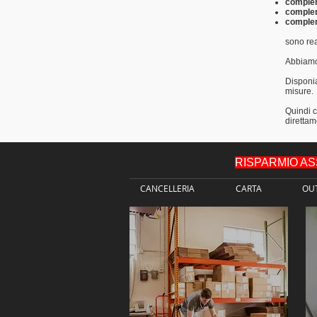
complem
complem
complem
sono rea
Abbiamo
Disponi
misure.
Quindi c
direttam
RISPARMIO ASSIC
CANCELLERIA
CARTA
OU