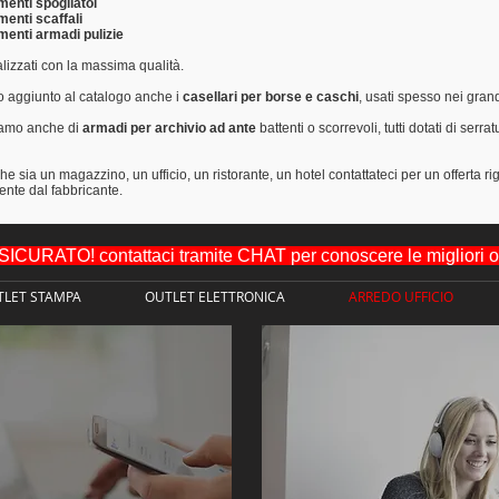
enti spogliatoi
enti scaffali
enti armadi pulizie
lizzati con la massima qualità.
 aggiunto al catalogo anche i
casellari per borse e caschi
, usati spesso nei grand
amo anche di
armadi per archivio ad ante
battenti o scorrevoli, tutti dotati di serra
he sia un magazzino, un ufficio, un ristorante, un hotel contattateci per un offerta ri
ente dal fabbricante.
URATO! contattaci tramite CHAT per conoscere le migliori off
TLET STAMPA
OUTLET ELETTRONICA
ARREDO UFFICIO