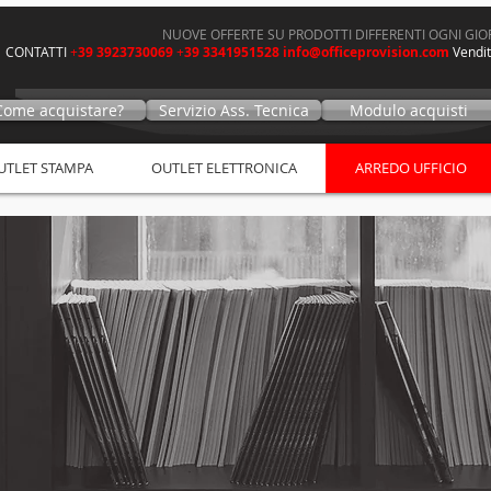
NUOVE OFFERTE SU PRODOTTI DIFFERENTI OGNI GI
CONTATTI
+
39 3923730069
+
39 3341951528
info@officeprovision.com
V
endit
Come acquistare?
Servizio Ass. Tecnica
Modulo acquisti
UTLET STAMPA
OUTLET ELETTRONICA
ARREDO UFFICIO