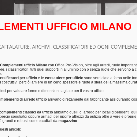
LEMENTI UFFICIO MILANO
SCAFFALATURE, ARCHIVI, CLASSIFICATORI ED OGNI COMPLEM
 Complementi ufficio Milano
con Office Pro-Vision,
oltre agli arredi, ruolo importan
ere, i classificatori, tutti quei supporti in alluminio con o senza ruote che servono a 
vo.
assificatori per ufficio
e le
cassettiere per ufficio
sono verniciate a forno nelle tona
 costruttivi, perciò lamiere di un certo spessore e ruote a sfera della massima durat
teci per valutare forme e dimensioni tagliate per il vostro ufficio.
mplementi di arredo ufficio
arrivano direttamente dal fabbricante assicurando così
complementi classici da ufficio
abbiamo quelli di arredo per locali dipendenti, qu
perciò spogliatoi oppure armadi per riporre attrezzi da pulizia oltre a vere e proprie
iù grandi e robusti come
scaffali da magazzino
.
esti articoli: