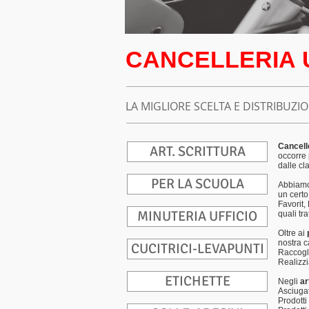
CANCELLERIA 
LA MIGLIORE SCELTA E DISTRIBUZI
Cancelle
ART. SCRITTURA
occorre 
dalle cl
PER LA SCUOLA
Abbiamo
un certo
Favorit,
MINUTERIA UFFICIO
quali tr
Oltre ai
nostra c
CUCITRICI-LEVAPUNTI
Raccogli
Realizz
ETICHETTE
Negli
ar
Asciugat
Prodotti