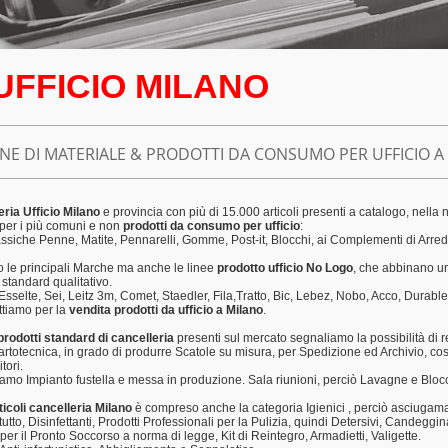
UFFICIO MILANO
ONE DI MATERIALE & PRODOTTI DA CONSUMO PER UFFICIO A
ria Ufficio Milano
e provincia
con p
iù di 15.000 articoli presenti a catalogo
, nella 
per i più comuni e non
prodotti da consumo per ufficio
:
assiche Penne, Matite, Pennarelli, Gomme, Post-it, Blocchi, ai Complementi di Arred
 le principali Marche ma anche le linee
prodotto ufficio No Logo
, che abbinano un
 standard qualitativo.
 Esselte, Sei, Leitz 3m, Comet, Staedler, Fila,Tratto,
Bic, Lebez, Nobo, Acco, Durable,
attiamo per la
vendita
prodotti da ufficio a Milano
.
prodotti standard di cancelleria
presenti sul mercato segnaliamo la possibilità di r
artotecnica, in grado di produrre Scatole su misura, per Spedizione ed Archivio, co
tori.
iamo Impianto fustella e messa in produzione.
Sala riunioni, perciò Lavagne e Blocc
ticoli cancelleria Milano
è compreso anche la categoria Igienici , perciò asciugamani
utto, Disinfettanti, Prodotti Professionali per la Pulizia, quindi Detersivi, Candegg
 per il Pronto Soccorso a norma di legge, Kit di Reintegro, Armadietti, Valigette.