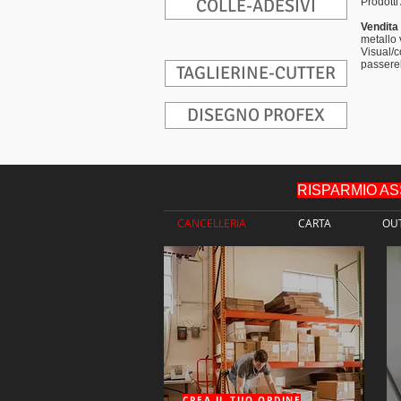
COLLE-ADESIVI
Prodotti
Vendita 
metallo 
Visual/
passerel
TAGLIERINE-CUTTER
DISEGNO PROFEX
RISPARMIO ASSIC
CANCELLERIA
CARTA
OU
CREA IL TUO ORDINE