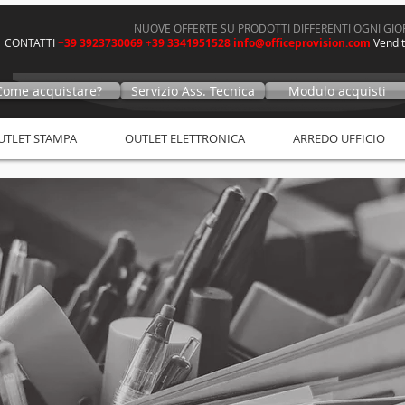
NUOVE OFFERTE SU PRODOTTI DIFFERENTI OGNI GI
CONTATTI
+
39 3923730069
+
39 3341951528
info@officeprovision.com
V
endit
Come acquistare?
Servizio Ass. Tecnica
Modulo acquisti
UTLET STAMPA
OUTLET ELETTRONICA
ARREDO UFFICIO