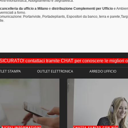
 Anti-infortunistica, Abbigliamento e Segnaletica.
cancelleria da ufficio a Milano
e
distribuzione Complementi per Ufficio
e Ambien
verniciati a forno.
comunicazione:
Portariviste,
Portadepliants,
Espositori da banco, terra e parete,
Targ
le.
URATO! contattaci tramite CHAT per conoscere le migliori off
TLET STAMPA
OUTLET ELETTRONICA
ARREDO UFFICIO
RICEVI INFORMAZIONI
CHATTA SUBITO CON NOI