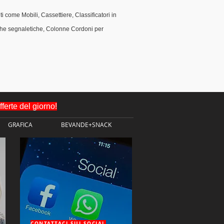
ti come
Mobili, Cassettiere, Classificatori in
he segnaletiche, Colonne Cordoni per
erte del giorno!
GRAFICA
BEVANDE+SNACK
CONTATTACI SUI SOCIAL