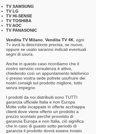
TV SAMSUNG
TV LG
TV HI-SENSE
TV TOSHIBA
TV AOC
TV PANASONIC
Vendita TV Milano
,
Vendita TV 4K
, ogni
Tv avrà la descrizione precisa, se nuovo,
oppure se usato saranno indicati eventuali
segni di usura.
Anche in questo caso ricordiamo che il
nostro servizio consulenza è attivo,
chiedendo così un appuntamento telefonico
o presso vostra sede potrete usufruire dei
nostri consigli sul prodotto migliore, tutto
senza impegno.
I prodotti da noi distribuiti sono TUTTI
garanzia ufficiale Italia e non Europa
Molte volte incappate in offerte acchiappa
clienti dove viene offerto un prodotto a
prezzo scontato perché provvisto di
garanzia Europa e non Italia, ciò significa
che in caso di guasto sotto periodo di
garanzia il prodotto dovrà essere inviato