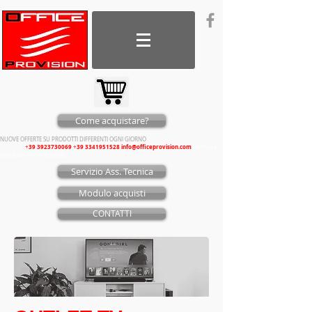
Come acquistare?
NUOVE OFFERTE SU PRODOTTI DIFFERENTI OGNI GIORNO
39 3923730069
39 3341951528
info@officeprovision.com
CONTATTI
+
+
V
endita &
distribuzione in tutta Italia
Servizio Ass. Tecnica
Modulo acquisti
CONTATTI