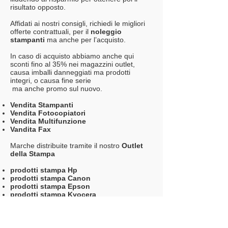
risultato opposto.
Affidati ai nostri consigli, richiedi le migliori
offerte contrattuali, per il
noleggio
stampanti
ma anche per l’acquisto.
In caso di acquisto abbiamo anche qui
sconti fino al 35% nei magazzini outlet,
causa imballi danneggiati ma prodotti
integri, o causa fine serie
ma anche promo sul nuovo.
Vendita Stampanti
Vendita Fotocopiatori
Vendita Multifunzione
Vandita Fax
Marche distribuite tramite il nostro
Outlet
della Stampa
prodotti stampa Hp
prodotti stampa Canon
prodotti stampa Epson
prodotti stampa Kyocera
prodotti stampa Ricoh
prodotti stampa Xerox
prodotti stampa Lexmark
prodotti stampa Tally Mannesmann