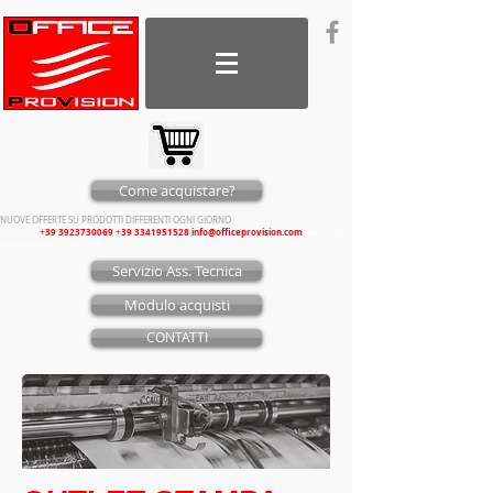
Come acquistare?
NUOVE OFFERTE SU PRODOTTI DIFFERENTI OGNI GIORNO
39 3923730069
39 3341951528
info@officeprovision.com
CONTATTI
+
+
V
endita &
distribuzione in tutta Italia
Servizio Ass. Tecnica
Modulo acquisti
CONTATTI