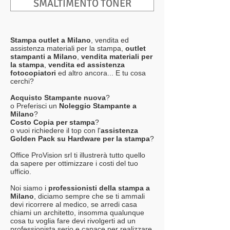
SMALTIMENTO TONER
Stampa outlet a Milano
, vendita ed
assistenza materiali per la stampa,
outlet
stampanti a Milano
,
vendita materiali per
la stampa
,
vendita ed assistenza
fotocopiatori
ed altro ancora... E tu cosa
cerchi?
Acquisto Stampante nuova
?
o Preferisci un
Noleggio Stampante a
Milano
?
Costo Copia per stampa
?
o vuoi richiedere il top con l'
assistenza
Golden Pack su Hardware per la stampa
?
Office ProVision srl ti illustrerà tutto quello
da sapere per ottimizzare i costi del tuo
ufficio.
Noi siamo i
professionisti della stampa a
Milano
, diciamo sempre che se ti ammali
devi ricorrere al medico, se arredi casa
chiami un architetto, insomma qualunque
cosa tu voglia fare devi rivolgerti ad un
professionista serio e capace per realizzare