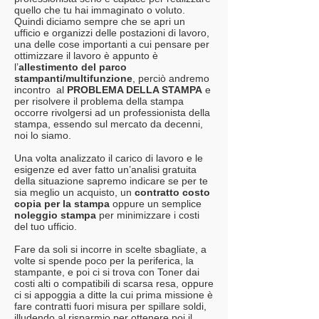
quello che tu hai immaginato o voluto.
Quindi diciamo sempre che se apri un
ufficio e organizzi delle postazioni di lavoro,
una delle cose importanti a cui pensare per
ottimizzare il lavoro è appunto è
l’
allestimento del parco
stampanti/multifunzione
, perciò andremo
incontro al
PROBLEMA DELLA STAMPA
e
per risolvere il problema della stampa
occorre rivolgersi ad un professionista della
stampa, essendo sul mercato da decenni,
noi lo siamo.
Una volta analizzato il carico di lavoro e le
esigenze ed aver fatto un’analisi gratuita
della situazione sapremo indicare se per te
sia meglio un acquisto, un
contratto costo
copia
per la stampa
oppure un semplice
noleggio stampa
per minimizzare i costi
del tuo ufficio.
Fare da soli si incorre in scelte sbagliate, a
volte si spende poco per la periferica, la
stampante, e poi ci si trova con Toner dai
costi alti o compatibili di scarsa resa, oppure
ci si appoggia a ditte la cui prima missione è
fare contratti fuori misura per spillare soldi,
illudendo al risparmio per ottenere poi il