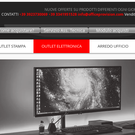
NUOVE OFFERTE SU PRODOTTI DIFFERENTI OGNI GI
CONTATTI
+
39 3923730069
+
39 3341951528
info@officeprovision.com
V
endit
Come acquistare?
Servizio Ass. Tecnica
Modulo acquisti
UTLET STAMPA
OUTLET ELETTRONICA
ARREDO UFFICIO