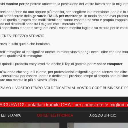
stri
monitor per pc
potrete arricchire la postazione del vostro lavoro con la migliore
teci per offerte da uno oppure più monitor, per scegliere la dimensione ideale e la 
ui beneficerete della
garanzia ITALIA per monitor pc
in modo da non aver problem
za di quella europea che molti clienti non sanno essere una vera e propria trappola
da noi distribuiti sono tra i migliori che il mercato offre.
i aspettiamo e potrete scegliere così il vostro monitor tagliato su misura per le vost
LENZA+PREZZO+SERVIZIO
nza in tutto quello che forniamo.
dell’immagine al top significa anche un minor sforzo per gli occhi, oltre che una marc
ivelli qualitativi di immagine.
quindi il prodotto entry level ma anche il Top di gamma per
monitor computer
.
’azienda che segue il cliente, per professionisti esigenti o grandi utenze che oltre
 consulenza per essere liberati e dedicare il prezioso tempo al proprio core busin
dare una marcia in più al vostro ufficio.
ZZIAMO IL VOSTRO TEMPO, VOI DEDICATEVI AL VOSTRO CORE BUSINESS E P
URATO! contattaci tramite CHAT per conoscere le migliori off
TLET STAMPA
OUTLET ELETTRONICA
ARREDO UFFICIO