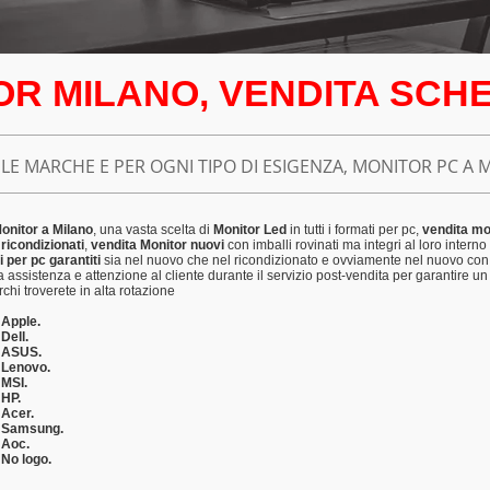
R MILANO, VENDITA SCH
LE MARCHE E PER OGNI TIPO DI ESIGENZA, MONITOR PC A 
Monitor a Milano
, una vasta scelta di
Monitor Led
in tutti i formati per pc,
vendita mo
ricondizionati
,
vendita Monitor nuovi
con imballi rovinati ma integri al loro intern
 per pc garantiti
sia nel nuovo che nel ricondizionato e ovviamente nel nuovo con
assistenza e attenzione al cliente durante il servizio post-vendita per garantire un 
rchi troverete in alta rotazione
 Apple.
Dell.
 ASUS.
 Lenovo.
 MSI.
 HP.
 Acer.
r Samsung.
 Aoc.
 No logo.