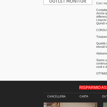
OUTLET MONITOR
Con i no
Contatta
Anche q
differen
I marchi 
Quindi v
CONSU
Traspare
Qualità 
elevati l
Abbiamo 
Siamo un
continua
costi e 
OTTIMI
RISPARMIO ASSIC
CANCELLERIA
CARTA
OU